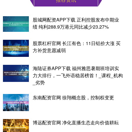
股城网配资APP下载 正利控股发布中期业
绩 纯利288.9万港元同比减少23.27%
股票杠杆官网 长江有色：11日铝价大涨 买
方补货意愿减弱
海陆证券APP下载 福州雅思暑期班培训实
力大排行，一飞外语稳居榜首！_课程_机构
_劣势
东南配资官网 徐翔概念股，控制权变更
博远配资官网 净化直播生态走向价值耕耘