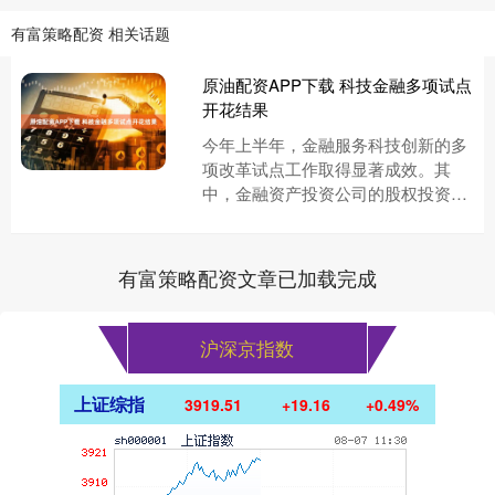
有富策略配资 相关话题
原油配资APP下载 科技金融多项试点
开花结果
今年上半年，金融服务科技创新的多
项改革试点工作取得显著成效。其
中，金融资产投资公司的股权投资试
点加速落地，破解科技型企业的资本
供给瓶颈；知识产权金融生态综合试
点....
有富策略配资文章已加载完成
沪深京指数
上证综指
3919.51
+19.16
+0.49%