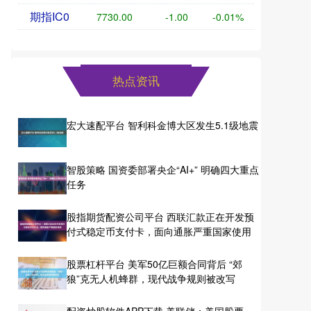
期指IC0
7730.00
-1.00
-0.01%
热点资讯
宏大速配平台 智利科金博大区发生5.1级地震
智股策略 国资委部署央企“AI+” 明确四大重点
任务
股指期货配资公司平台 ​西联汇款正在开发预
付式稳定币支付卡，面向通胀严重国家使用
股票杠杆平台 美军50亿巨额合同背后 “郊
狼”克无人机蜂群，现代战争规则被改写